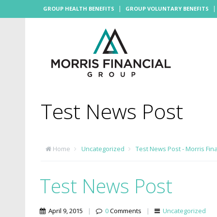
|
GROUP HEALTH BENEFITS
GROUP VOLUNTARY BENEFITS
Test News Post
Home
Uncategorized
Test News Post - Morris Fin
Test News Post
April 9, 2015
|
0
Comments
|
Uncategorized