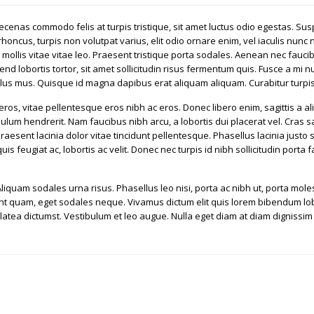
cenas commodo felis at turpis tristique, sit amet luctus odio egestas. Suspe
oncus, turpis non volutpat varius, elit odio ornare enim, vel iaculis nunc 
 mollis vitae vitae leo. Praesent tristique porta sodales. Aenean nec faucib
d lobortis tortor, sit amet sollicitudin risus fermentum quis. Fusce a mi nu
lus mus. Quisque id magna dapibus erat aliquam aliquam. Curabitur turpis n
 eros, vitae pellentesque eros nibh ac eros. Donec libero enim, sagittis a ali
ulum hendrerit. Nam faucibus nibh arcu, a lobortis dui placerat vel. Cras sagi
. Praesent lacinia dolor vitae tincidunt pellentesque. Phasellus lacinia jus
is feugiat ac, lobortis ac velit. Donec nec turpis id nibh sollicitudin porta f
Aliquam sodales urna risus. Phasellus leo nisi, porta ac nibh ut, porta mole
unt quam, eget sodales neque. Vivamus dictum elit quis lorem bibendum lobor
atea dictumst. Vestibulum et leo augue. Nulla eget diam at diam dignissim 