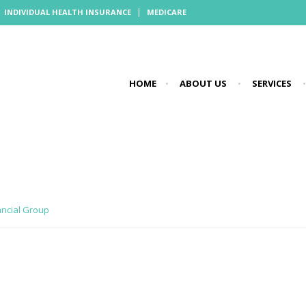
|
|
INDIVIDUAL HEALTH INSURANCE
MEDICARE
HOME
•
ABOUT US
•
SERVICES
•
ancial Group